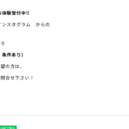
S体験受付中‼
 インスタグラム からの
ころ
、条件あり）
希望の方は、
お問合せ下さい！